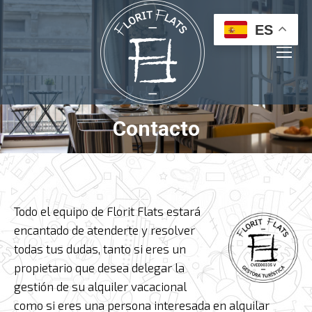
ES
Contacto
Estás aquí:
Todo el equipo de Florit Flats estará
encantado de atenderte y resolver
todas tus dudas, tanto si eres un
propietario que desea delegar la
gestión de su alquiler vacacional
como si eres una persona interesada en alquilar