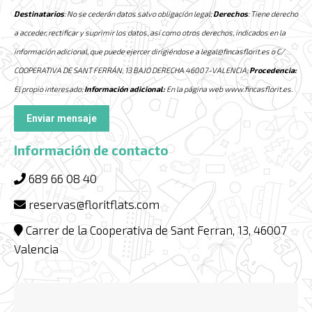
Destinatarios
: No se cederán datos salvo obligación legal;
Derechos
: Tiene derecho
a acceder, rectificar y suprimir los datos, así como otros derechos, indicados en la
información adicional, que puede ejercer dirigiéndose a legal@fincasflorit.es o C/
COOPERATIVA DE SANT FERRÁN, 13 BAJO DERECHA 46007-VALENCIA;
Procedencia:
El propio interesado;
Información adicional:
En la página web www.fincasflorit.es.
Información de contacto
689 66 08 40
reservas@floritflats.com
Carrer de la Cooperativa de Sant Ferran, 13, 46007
Valencia