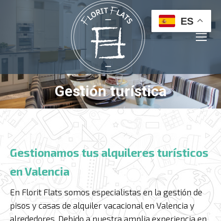
ES
Gestión turística
Estás aquí:
Gestionamos tus alquileres turísticos
en Valencia
En Florit Flats somos especialistas en la gestión de
pisos y casas de alquiler vacacional en Valencia y
alrededores. Debido a nuestra amplia experiencia en