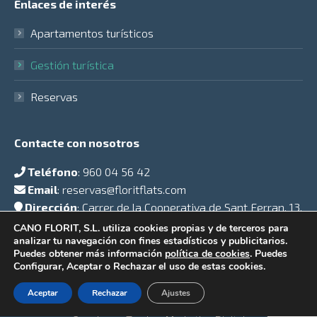
Enlaces de interés
Apartamentos turísticos
Gestión turística
Reservas
Contacte con nosotros
Teléfono
:
960 04 56 42
Email
:
reservas@floritflats.com
Dirección
: Carrer de la Cooperativa de Sant Ferran, 13,
46007 Valencia
CANO FLORIT, S.L. utiliza cookies propias y de terceros para
analizar tu navegación con fines estadísticos y publicitarios.
Encuéntranos en:
Puedes obtener más información
política de cookies
. Puedes
Facebook
Twitter
YouTube
Instagram
Configurar, Aceptar o Rechazar el uso de estas cookies.
page
page
page
page
Aceptar
Rechazar
Ajustes
opens
opens
opens
opens