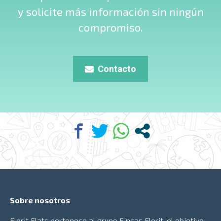
y solicite más información sin ningún
compromiso.
Contacto
Sobre nosotros
Florit Flats pertenece al grupo
Fincas Florit
, el objetivo